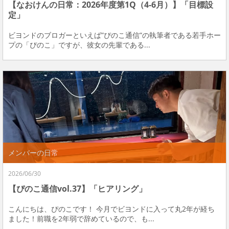
【なおけんの日常：2026年度第1Q（4-6月）】「目標設
定」
ビヨンドのブロガーといえば”ぴのこ通信”の執筆者である若手ホー
プの「ぴのこ」ですが、彼女の先輩である...
メンバーの日常
2026/06/30
【ぴのこ通信vol.37】「ヒアリング」
こんにちは、ぴのこです！ 今月でビヨンドに入って丸2年が経ち
ました！前職を2年弱で辞めているので、も...