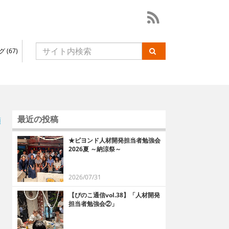
 (67)
最近の投稿
順
★ビヨンド人材開発担当者勉強会
2026夏 ～納涼祭～
2026/07/31
【ぴのこ通信vol.38】「人材開発
担当者勉強会②」