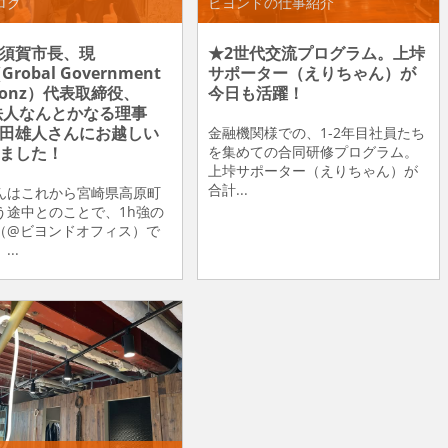
ログ
ビヨンドの仕事紹介
須賀市長、現
★2世代交流プログラム。上垰
Grobal Government
サポーター（えりちゃん）が
tionz）代表取締役、
今日も活躍！
法人なんとかなる理事
田雄人さんにお越しい
金融機関様での、1-2年目社員たち
ました！
を集めての合同研修プログラム。
上垰サポーター（えりちゃん）が
合計...
んはこれから宮崎県高原町
う途中とのことで、1h強の
（@ビヨンドオフィス）で
..