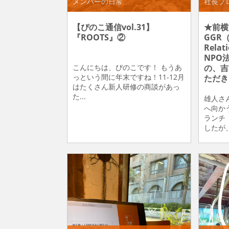
メンバーの日常
社長ブ
【ぴのこ通信vol.31】
★前横
『ROOTS』②
GGR（
Rela
NPO
こんにちは、ぴのこです！ もうあ
の、吉
っという間に年末ですね！11-12月
ただき
はたくさん新人研修の商談があっ
た...
雄人さ
へ向か
ランチ
したが、.