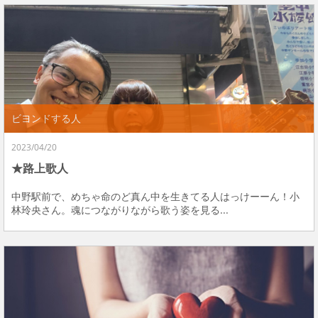
ビヨンドする人
2023/04/20
★路上歌人
中野駅前で、めちゃ命のど真ん中を生きてる人はっけーーん！小
林玲央さん。魂につながりながら歌う姿を見る...