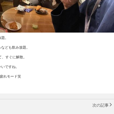
放題。
ルなども飲み放題。
て、すぐに解散。
いいですね。
お疲れモード笑
次の記事