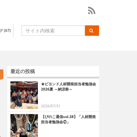
 (67)
最近の投稿
常
★ビヨンド人材開発担当者勉強会
2026夏 ～納涼祭～
2026/07/31
【ぴのこ通信vol.38】「人材開発
担当者勉強会②」