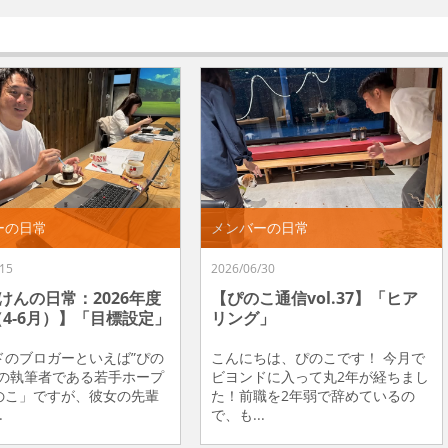
ーの日常
メンバーの日常
15
2026/06/30
けんの日常：2026年度
【ぴのこ通信vol.37】「ヒア
（4-6月）】「目標設定」
リング」
ドのブロガーといえば”ぴの
こんにちは、ぴのこです！ 今月で
”の執筆者である若手ホープ
ビヨンドに入って丸2年が経ちまし
のこ」ですが、彼女の先輩
た！前職を2年弱で辞めているの
.
で、も...