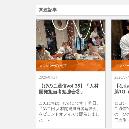
関連記事
メンバーの日常
メンバ
2026/07/31
2026/07/
【ぴのこ通信vol.38】「人材
【なお
開発担当者勉強会②」
第1Q
こんにちは、ぴのこです！ 昨日、
ビヨン
「第二回 人材開発担当者勉強会」
こ通信
をビヨンドオフィスで開催しまし
の「ぴ
た！ ...
である..