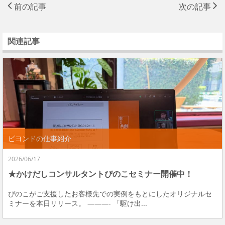
前の記事
次の記事
関連記事
ビヨンドの仕事紹介
2026/06/17
★かけだしコンサルタントぴのこセミナー開催中！
ぴのこがご支援したお客様先での実例をもとにしたオリジナルセ
ミナーを本日リリース。 ———- 「駆け出...